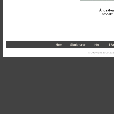
Ängsälva 
storlek:
Hem
Skulpturer
Info
i A
© Copyright 2000-2026