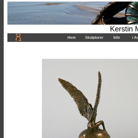
Kerstin 
Hem
Skulpturer
Info
i A