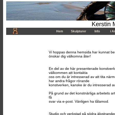
Kerstin 
Hem
Skulpturer
Info
i A
Vi hoppas denna hemsida har kunnat ber
önskar dig välkomna åter!
En del av de här presenterade konstverken
välkommen att kontakta
oss om du är intresserad av att tita närm
har andra frågor rörande
konstverken, kanske är du intresserad av 
På grund av det konstnärliga arbetets art
få
svar via e-post. Vänligen ha tålamod.
Studio och verkstad på södra älvstrande