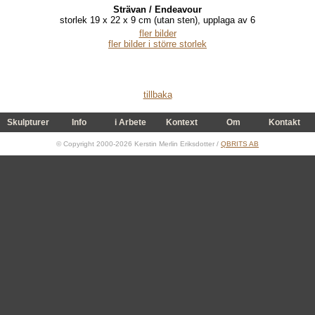
Strävan /
Endeavour
storlek 19 x 22 x 9 cm (utan sten), upplaga av 6
fler bilder
fler bilder i större storlek
tillbaka
Skulpturer
Info
i Arbete
Kontext
Om
Kontakt
© Copyright 2000-2026 Kerstin Merlin Eriksdotter /
QBRITS AB