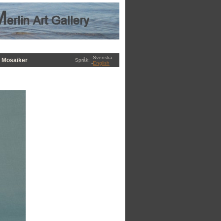
-Svenska
Mosaiker
Språk:
-
English