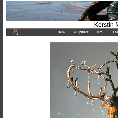
Kerstin 
Hem
Skulpturer
Info
i A