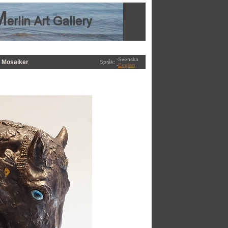
-Svenska
Mosaiker
Språk:
-
English