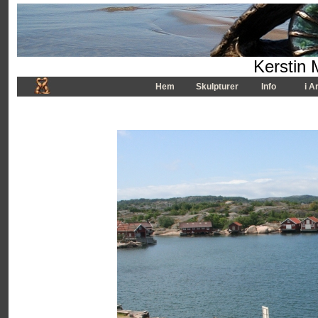
Kerstin 
Hem
Skulpturer
Info
i A