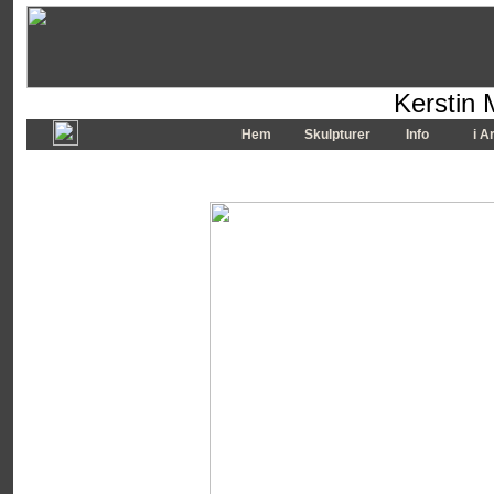
Kerstin 
Hem
Skulpturer
Info
i A