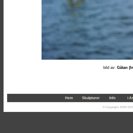
bild av
:
Gåtan (I
Hem
Skulpturer
Info
i A
© Copyright 2000-2026