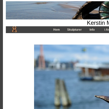
Kerstin 
Hem
Skulpturer
Info
i A